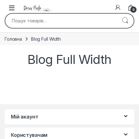
Skip to navigation
Skip to content
0
Шукати:
Головна
Blog Full Width
Blog Full Width
Мій акаунт
Користувачам