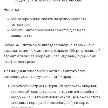
Доступні в різних стилях та кольорах.
Недоліки:
Менш гармонійно сидять на деяких моделях
автокрісел.
Можуть мати обмежений захист від плям та
зношування.
Нехай Ваш автомобіль виглядає шикарно та захищено
завдяки нашим чохлам для автокрісел! Оберіть ідеальний
варіант для вас та збережіть свої сидіння у відмінному
стані на довгі роки.
Для чищення гобеленових чохлів на автокріслах
рекомендую дотримуватися таких кроків:
Перевірте інструкції: Перш ніж розпочати чищення,
переконайтеся, що у вас є інструкції від виробника
щодо чищення гобеленових чохлів. Це може містити
спеціальні поради або рекомендації, які варто