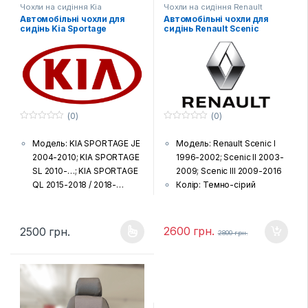
Чохли на сидіння Kia
Чохли на сидіння Renault
Автомобільні чохли для
Автомобільні чохли для
сидінь Kia Sportage
сидінь Renault Scenic
(0)
(0)
0
0
з
з
Модель: KIA SPORTAGE JE
Модель: Renault Scenic I
5
5
2004-2010; KIA SPORTAGE
1996-2002; Scenic II 2003-
SL 2010-…; KIA SPORTAGE
2009; Scenic III 2009-2016
QL 2015-2018 / 2018-…
Колір: Темно-сірий
Колір: Темно-сірий
Тканина: Жаккард
Тканина: Жаккард
(гобелен) з поролоновою
(гобелен) з поролоновою
накаткою зсередини
2600
грн.
2500
грн.
2800
грн.
Цей товар має кілька варіантів. Параметри можна вибрати н
накаткою зсередини
Країна виробник: Україна
Країна виробник: Україна
Комплектація: Передні
Комплектація: Передні
сидіння, задній диван та
сидіння, задній диван та
спинка, підголовники (за
спинка, підголовники (за
комплектацією автівки),