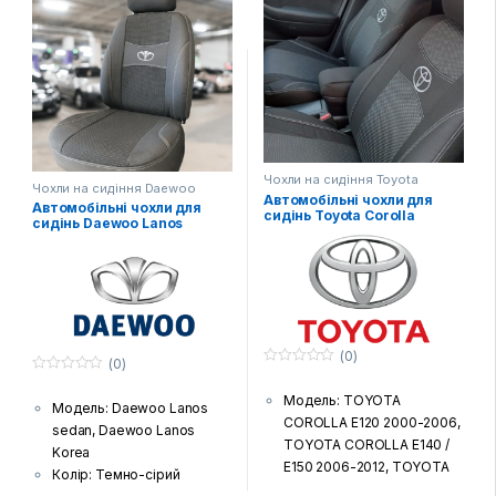
Чохли на сидіння Toyota
Чохли на сидіння Daewoo
Автомобільні чохли для
Автомобільні чохли для
сидінь Toyota Corolla
сидінь Daewoo Lanos
(0)
(0)
0
0
з
з
Модель: TOYOTA
5
Модель: Daewoo Lanos
5
COROLLA E120 2000-2006,
sedan, Daewoo Lanos
TOYOTA COROLLA E140 /
Korea
E150 2006-2012, TOYOTA
Колір: Темно-сірий
COROLLA E160 / E170 2012-