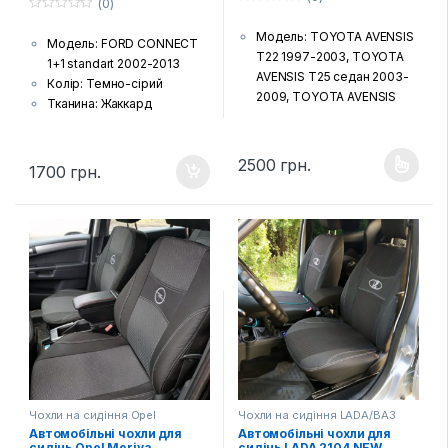
(0)
0
0
з
з
Модель: TOYOTA AVENSIS
5
Модель: FORD CONNECT
5
T22 1997-2003, TOYOTA
1+1 standart 2002-2013
AVENSIS T25 седан 2003-
Колір: Темно-сірий
2009, TOYOTA AVENSIS
Тканина: Жаккард
T25 универсал 2003-2009,
(гобелен) з поролоновою
TOYOTA AVENSIS T27
накаткою зсередини
2009-…
2500
грн.
Країна виробник: Україна
1700
грн.
Цей товар має кілька варіанті
Тканина: Жаккард
Комплектація: Передні
(гобелен) з поролоновою
сидіння, задній диван та
накаткою зсередини
спинка, підголовники (за
Країна виробник: Україна
комплектацією автівки),
Комплектація: Передні
підлокітники і фальшпанелі
сидіння, задній диван та
(якщо є у моделі)
спинка, підголовники (за
Шов: Подвійна відстрочка
комплектацією автівки),
Лого: Логотип марки авто
підлокітники і фальшпанелі
на чохлах для передніх
(якщо є у моделі)
сидінь
Шов: Подвійна відстрочка
Лого: Логотип марки авто
Чохли на сидіння Opel
Чохли на сидіння LADA/ВАЗ
на чохлах для передніх
Автомобільні чохли для
Автомобільні чохли для
сидінь
сидінь Opel Meriva
сидінь LADA 2104 NEW