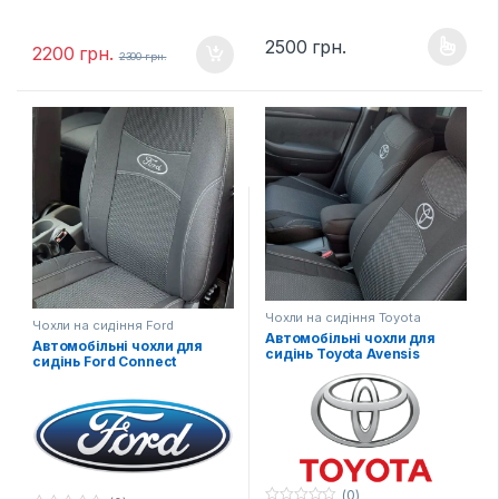
Тканина: Жаккард
…
(гобелен) з поролоновою
Тканина: Жаккард
2500
грн.
накаткою зсередини
2200
грн.
Цей товар має кілька варіанті
2300
грн.
(гобелен) з поролоновою
Країна виробник: Україна
накаткою зсередини
Комплектація: Передні
Країна виробник: Україна
сидіння, задній диван та
Комплектація: Передні
спинка, підголовники (за
сидіння, задній диван та
комплектацією автівки),
спинка, підголовники (за
підлокітники і фальшпанелі
комплектацією автівки),
(якщо є у моделі)
підлокітники і фальшпанелі
Шов: Подвійна відстрочка
(якщо є у моделі)
Лого: Логотип марки авто
Шов: Подвійна відстрочка
на чохлах для передніх
Лого: Логотип марки авто
сидінь
на чохлах для передніх
Чохли на сидіння Toyota
Чохли на сидіння Ford
сидінь
Автомобільні чохли для
Автомобільні чохли для
сидінь Toyota Avensis
сидінь Ford Connect
(0)