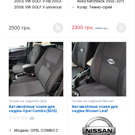
2003; VW GOLF V НВ 2003-
Aveo hatchback 2002-2011
2009; VW GOLF V universal
Колір: Темно-сірий
2003-2009
Тканина: Жаккард
Колір: Темно-сірий
(гобелен) з поролоновою
Тканина: Жаккард
накаткою зсередини
2300
грн.
2500
грн.
2500
грн.
Цей товар має кілька варіантів. Параметри можна вибрати н
(гобелен) з поролоновою
Країна виробник: Україна
накаткою зсередини
Комплектація: Передні
Країна виробник: Україна
сидіння, задній диван та
Комплектація: Передні
спинка, підголовники (за
сидіння, задній диван та
комплектацією автівки),
спинка, підголовники (за
підлокітники і фальшпанелі
комплектацією автівки),
(якщо є у моделі)
підлокітники і фальшпанелі
Шов: Подвійна відстрочка
(якщо є у моделі)
Лого: Логотип марки авто
Шов: Подвійна відстрочка
на чохлах для передніх
Лого: Логотип марки авто
сидінь
на чохлах для передніх
Чохли на сидіння Opel
Чохли на сидіння Nissan
сидінь
Автомобільні чохли для
Автомобільні чохли для
сидінь Opel Combo (BUS)
сидінь Nissan Leaf
(0)
0
з
Модель: OPEL COMBO C
5