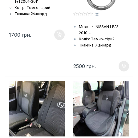
1+1 2001-2011
Колір: Темно-сірий
Тканина: Жаккард
(0)
0
(гобелен) з поролоновою
з
накаткою зсередини
Модель: NISSAN LEAF
5
Країна виробник: Україна
2010-…
1700
грн.
Комплектація: Передні
Колір: Темно-сірий
сидіння,підголовники (за
Тканина: Жаккард
комплектацією автівки),
(гобелен) з поролоновою
підлокітники і фальшпанелі
накаткою зсередини
(якщо є у моделі)
Країна виробник: Україна
2500
грн.
Шов: Подвійна відстрочка
Комплектація: Передні
Лого: Логотип марки авто
сидіння, задній диван та
на чохлах для передніх
спинка, підголовники (за
сидінь
комплектацією автівки),
Автомобільні чохли для
підлокітники і фальшпанелі
пасажирського OPEL COMBO
(якщо є у моделі)
C 5 місць Ви можете знайти
Шов: Подвійна відстрочка
тут
.
Лого: Логотип марки авто
на чохлах для передніх
сидінь