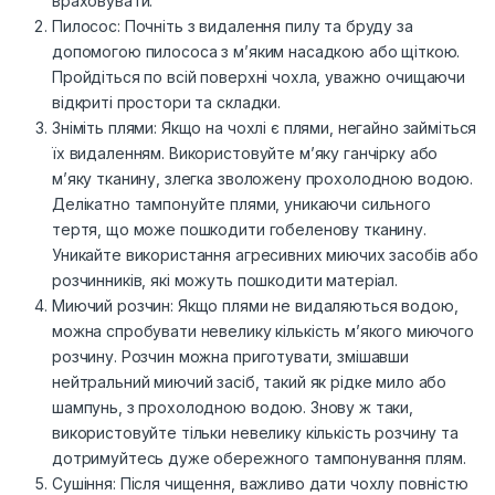
враховувати.
Пилосос: Почніть з видалення пилу та бруду за
допомогою пилососа з м’яким насадкою або щіткою.
Пройдіться по всій поверхні чохла, уважно очищаючи
відкриті простори та складки.
Зніміть плями: Якщо на чохлі є плями, негайно займіться
їх видаленням. Використовуйте м’яку ганчірку або
м’яку тканину, злегка зволожену прохолодною водою.
Делікатно тампонуйте плями, уникаючи сильного
тертя, що може пошкодити гобеленову тканину.
Уникайте використання агресивних миючих засобів або
розчинників, які можуть пошкодити матеріал.
Миючий розчин: Якщо плями не видаляються водою,
можна спробувати невелику кількість м’якого миючого
розчину. Розчин можна приготувати, змішавши
нейтральний миючий засіб, такий як рідке мило або
шампунь, з прохолодною водою. Знову ж таки,
використовуйте тільки невелику кількість розчину та
дотримуйтесь дуже обережного тампонування плям.
Сушіння: Після чищення, важливо дати чохлу повністю