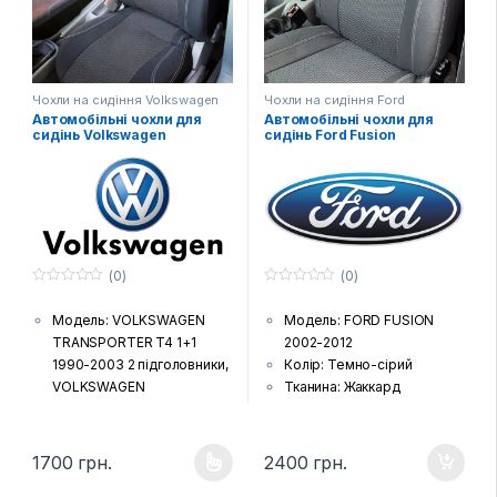
на чохлах для передніх
на чохлах для передніх
сидінь
сидінь
Чохли на сидіння Volkswagen
Чохли на сидіння Ford
Автомобільні чохли для
Автомобільні чохли для
сидінь Volkswagen
сидінь Ford Fusion
Transporter
(0)
(0)
0
0
з
з
Модель: VOLKSWAGEN
Модель: FORD FUSION
5
5
TRANSPORTER T4 1+1
2002-2012
1990-2003 2 підголовники,
Колір: Темно-сірий
VOLKSWAGEN
Тканина: Жаккард
TRANSPORTER T4 1+2
(гобелен) з поролоновою
1990-2003 3 підголовники,
накаткою зсередини
VOLKSWAGEN
Країна виробник: Україна
1700
грн.
2400
грн.
Цей товар має кілька варіантів. Параметри можна вибрати н
TRANSPORTER T5 1+1
Комплектація: Передні