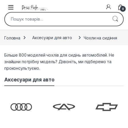
Skip to navigation
Skip to content
0
Шукати:
Головна
Аксесуари для авто
Чохли на сидіння
Більше 800 моделей чохлів для сидінь автомобілей. Не
знайшни потрібну модель? Дзвоніть, ми підберемо та
проконсультуємо.
Аксесуари для авто