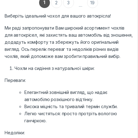
підлокітники і фальшпанелі
1
2
3
19
…
(якщо є у моделі)
Шов: Подвійна відстрочка
Виберіть ідеальний чохол для вашого автокрісла!
(в тон тканини)
Лого: Логотип марки авто
Ми раді запропонувати Вам широкий асортимент чохлів
на чохлах на передніх
для автокрісел, які захистять ваш автомобіль від зношення,
сидіннях
додадуть комфорту та збережуть його оригінальний
вигляд. Ось перелік переваг та недоліків різних видів
чохлів, який допоможе вам зробити правильний вибір.
Чохли на сидіння з натуральної шкіри:
Переваги:
Елегантний зовнішній вигляд, що надає
автомобілю розкішного відтінку.
Висока міцність та тривалий термін служби.
Легко чистяться: просто протріть вологою
ганчіркою.
Недоліки: