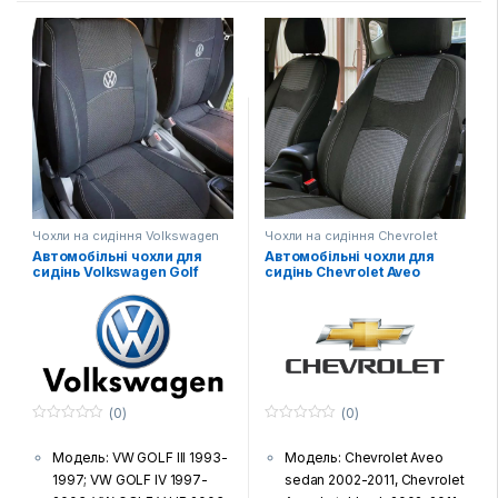
2003-… 2 підголовники,
сидіння, задній диван та
VOLKSWAGEN
спинка, підголовники (за
TRANSPORTER T5 1+2
комплектацією автівки),
2003-… 3 підголовники
підлокітники і фальшпанелі
Колір: Темно-сірий
(якщо є у моделі)
Тканина: Жаккард
Шов: Подвійна відстрочка
(гобелен) з поролоновою
Лого: Логотип марки авто
накаткою зсередини
на чохлах для передніх
Країна виробник: Україна
сидінь
Комплектація: Передні
сидіння, задній диван та
Чохли на сидіння Volkswagen
Чохли на сидіння Chevrolet
спинка, підголовники (за
Автомобільні чохли для
Автомобільні чохли для
комплектацією автівки),
сидінь Volkswagen Golf
сидінь Chevrolet Aveo
(2002-2011)
підлокітники і фальшпанелі
(якщо є у моделі)
Шов: Подвійна відстрочка
Лого: Логотип марки авто
на чохлах для передніх
сидінь
(0)
(0)
0
0
з
з
Модель: VW GOLF III 1993-
Модель: Chevrolet Aveo
5
5
1997; VW GOLF IV 1997-
sedan 2002-2011, Chevrolet