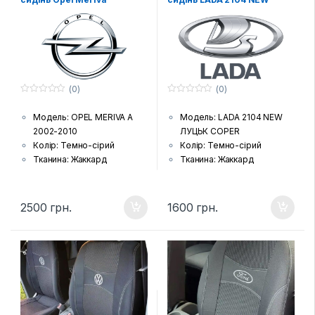
(0)
(0)
0
0
з
з
Модель: OPEL MERIVA A
Модель: LADA 2104 NEW
5
5
2002-2010
ЛУЦЬК COPER
Колір: Темно-сірий
Колір: Темно-сірий
Тканина: Жаккард
Тканина: Жаккард
(гобелен) з поролоновою
(гобелен) з поролоновою
накаткою зсередини
накаткою зсередини
Країна виробник: Україна
Країна виробник: Україна
2500
грн.
1600
грн.
Комплектація: Передні
Комплектація: Передні
сидіння, задній диван та
сидіння, задній диван та
спинка, підголовники (за
спинка, підголовники (за
комплектацією автівки),
комплектацією автівки),
підлокітники і фальшпанелі
підлокітники і фальшпанелі
(якщо є у моделі)
(якщо є у моделі)
Шов: Подвійна відстрочка
Шов: Подвійна відстрочка
Лого: Логотип марки авто
Лого: Логотип марки авто