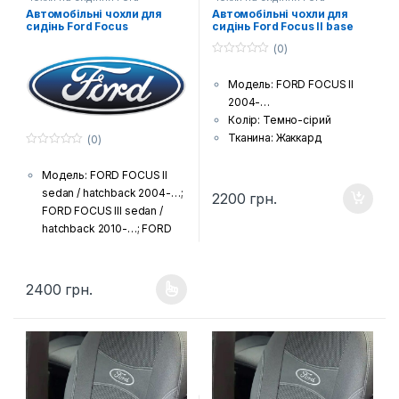
Автомобільні чохли для
Автомобільні чохли для
сидінь Ford Focus
сидінь Ford Focus II base
(0)
0
з
Модель: FORD FOCUS II
5
2004-…
Колір: Темно-сірий
Тканина: Жаккард
(0)
0
(гобелен) з поролоновою
з
накаткою зсередини
Модель: FORD FOCUS II
5
Країна виробник: Україна
sedan / hatchback 2004-…;
2200
грн.
Комплектація: Передні
FORD FOCUS III sedan /
сидіння, задній диван та
hatchback 2010-…; FORD
спинка, підголовники (за
FOCUS III Америка 2010-…;
комплектацією автівки),
Колір: Темно-сірий
підлокітники і фальшпанелі
Тканина: Жаккард
2400
грн.
Цей товар має кілька варіантів. Параметри можна вибрати н
(якщо є у моделі)
(гобелен) з поролоновою
Шов: Подвійна відстрочка
накаткою зсередини
(в тон тканини)
Країна виробник: Україна
Лого: Логотип марки авто
Комплектація: Передні
на чохлах на передніх
сидіння, задній диван та
сидіннях
спинка, підголовники (за