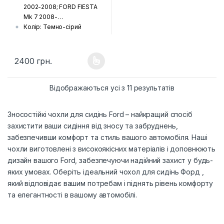
2002-2008; FORD FIESTA
Mk 7 2008-…
Колір: Темно-сірий
Тканина: Жаккард
(гобелен) з поролоновою
накаткою зсередини
2400
грн.
Цей товар має кілька варіантів. Параметри можна вибрати н
Країна виробник: Україна
Комплектація: Передні
Відсортовано 
сидіння, задній диван та
Відображаються усі з 11 результатів
спинка, підголовники (за
комплектацією автівки),
Зносостійкі чохли для сидінь Ford – найкращий спосіб
підлокітники і фальшпанелі
захистити ваши сидіння від зносу та забруднень,
(якщо є у моделі)
забезпечивши комфорт та стиль вашого автомобіля. Наші
Шов: Подвійна відстрочка
Лого: Логотип марки авто
чохли виготовлені з високоякісних матеріалів і доповнюють
на чохлах для передніх
дизайн вашого Ford, забезпечуючи надійний захист у будь-
сидінь
яких умовах. Оберіть ідеальний чохол для сидінь Форд ,
який відповідає вашим потребам і піднять рівень комфорту
та елегантності в вашому автомобілі.