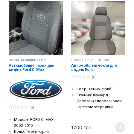
спинка, підголовники (за
спинка, підголовники (за
комплектацією автівки),
комплектацією автівки),
підлокітники і фальшпанелі
підлокітники і фальшпанелі
(якщо є у моделі)
(якщо є у моделі)
Шов: Подвійна відстрочка
Шов: Подвійна відстрочка
Лого: Логотип марки авто
Лого: Логотип марки авто
на чохлах для передніх
на чохлах для передніх
сидінь
сидінь
Чохли на сидіння Ford
Чохли на сидіння Ford
Автомобільні чохли для
Автомобільні чохли для
сидінь Ford C-Max
сидінь Ford
(0)
0
з
Колір: Темно-сірий
5
Тканина: Жаккард
(гобелен) з поролоновою
накаткою зсередини
(0)
0
Країна виробник: Україна
з
Комплектація: Передні
Модель: FORD C-MAX
5
сидіння, задній диван та
2002-2010
1700
грн.
спинка, підголовники (за
Колір: Темно-сірий