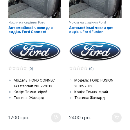
Чохли на сидіння Ford
Чохли на сидіння Ford
Автомобільні чохли для
Автомобільні чохли для
сидінь Ford Connect
сидінь Ford Fusion
(0)
(0)
0
0
з
з
Модель: FORD CONNECT
Модель: FORD FUSION
5
5
1+1 standart 2002-2013
2002-2012
Колір: Темно-сірий
Колір: Темно-сірий
Тканина: Жаккард
Тканина: Жаккард
(гобелен) з поролоновою
(гобелен) з поролоновою
накаткою зсередини
накаткою зсередини
Країна виробник: Україна
Країна виробник: Україна
1700
грн.
2400
грн.
Комплектація: Передні
Комплектація: Передні
сидіння, задній диван та
сидіння, задній диван та