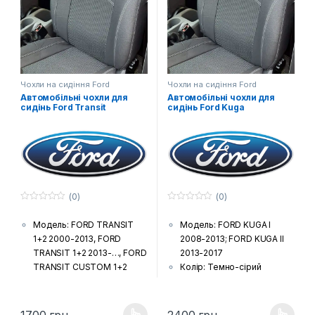
комплектацією автівки),
підлокітники і фальшпанелі
(якщо є у моделі)
Шов: Подвійна відстрочка
Лого: Логотип марки авто
на чохлах для передніх
Чохли на сидіння Ford
Чохли на сидіння Ford
сидінь
Автомобільні чохли для
Автомобільні чохли для
сидінь Ford Transit
сидінь Ford Kuga
(0)
(0)
0
0
з
з
Модель: FORD TRANSIT
Модель: FORD KUGA I
5
5
1+2 2000-2013, FORD
2008-2013; FORD KUGA II
TRANSIT 1+2 2013-…, FORD
2013-2017
TRANSIT CUSTOM 1+2
Колір: Темно-сірий
2012-…
Тканина: Жаккард
Колір: Темно-сірий
(гобелен) з поролоновою
Тканина: Жаккард
накаткою зсередини
1700
грн.
2400
грн.