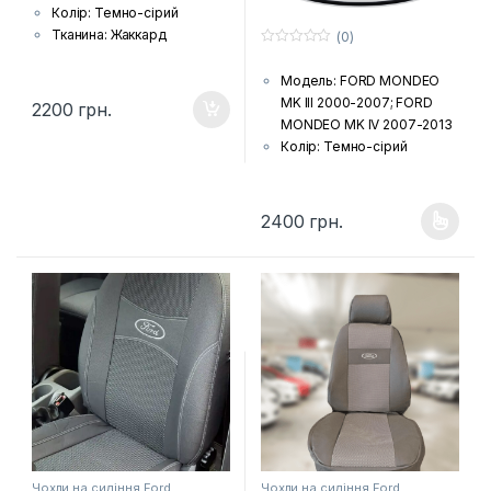
Колір: Темно-сірий
Тканина: Жаккард
(0)
0
(гобелен) з поролоновою
з
накаткою зсередини
Модель: FORD MONDEO
5
Країна виробник: Україна
MK III 2000-2007; FORD
2200
грн.
Комплектація: Передні
MONDEO MK IV 2007-2013
сидіння, задній диван та
Колір: Темно-сірий
спинка, підголовники (за
Тканина: Жаккард
комплектацією автівки),
(гобелен) з поролоновою
підлокітники і фальшпанелі
накаткою зсередини
2400
грн.
Цей товар має кілька варіанті
(якщо є у моделі)
Країна виробник: Україна
Шов: Подвійна відстрочка
Комплектація: Передні
(в тон тканини)
сидіння, задній диван та
Лого: Логотип марки авто
спинка, підголовники (за
на чохлах на передніх
комплектацією автівки),
сидіннях
підлокітники і фальшпанелі
(якщо є у моделі)
Шов: Подвійна відстрочка
Лого: Логотип марки авто
на чохлах для передніх
сидінь
Чохли на сидіння Ford
Чохли на сидіння Ford