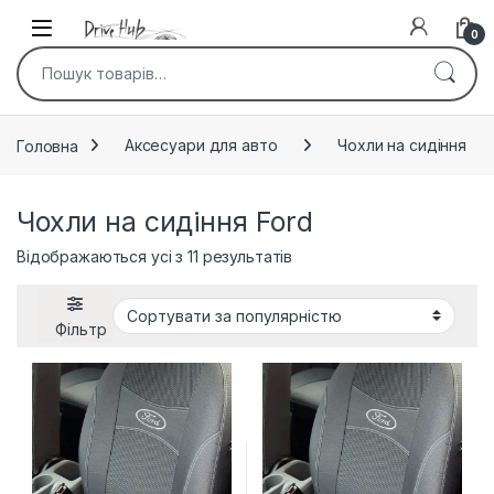
Skip to navigation
Skip to content
0
Шукати:
Головна
Аксесуари для авто
Чохли на сидіння
Чохли на сидіння Ford
Відсортовано за популярн
Відображаються усі з 11 результатів
Фільтр