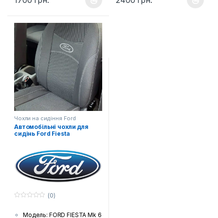
Цей товар має кілька варіантів. Параметри можна вибрати н
Цей товар має кілька варіанті
(гобелен) з поролоновою
Країна виробник: Україна
накаткою зсередини
Комплектація: Передні
Країна виробник: Україна
сидіння, задній диван та
Комплектація: Передні
спинка, підголовники (за
сидіння, задній диван та
комплектацією автівки),
спинка, підголовники (за
підлокітники і фальшпанелі
комплектацією автівки),
(якщо є у моделі)
підлокітники і фальшпанелі
Шов: Подвійна відстрочка
(якщо є у моделі)
Лого: Логотип марки авто
Шов: Подвійна відстрочка
на чохлах для передніх
Лого: Логотип марки авто
сидінь
на чохлах для передніх
Чохли на сидіння Ford
сидінь
Автомобільні чохли для
сидінь Ford Fiesta
(0)
0
з
Модель: FORD FIESTA Mk 6
5