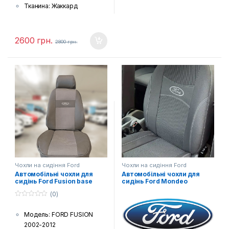
комплектацією автівки),
Тканина: Жаккард
підлокітники і фальшпанелі
(гобелен) з поролоновою
(якщо є у моделі)
накаткою зсередини
Шов: Подвійна відстрочка
Країна виробник: Україна
2600
грн.
2800
грн.
(в тон тканини)
Комплектація: Передні
сидіння, задній диван та
спинка, підголовники (за
комплектацією автівки),
підлокітники і фальшпанелі
(якщо є у моделі)
Шов: Подвійна відстрочка
Лого: Логотип марки авто
на чохлах для передніх
сидінь
Чохли на сидіння Ford
Чохли на сидіння Ford
Автомобільні чохли для
Автомобільні чохли для
сидінь Ford Fusion base
сидінь Ford Mondeo
(0)
0
з
Модель: FORD FUSION
5
2002-2012