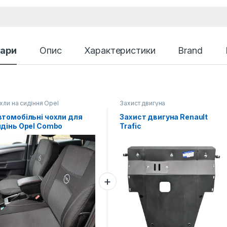
уари
Опис
Характеристики
Brand
хли на сидіння Opel
Захист двигуна
томобільні чохли для
Захист двигуна Renault
идінь Opel Combo
Trafic