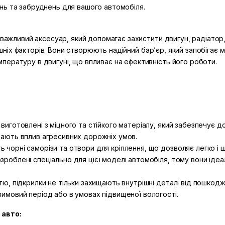
нь та забруднень для вашого автомобіля.
 важливий аксесуар, який допомагає захистити двигун, радіатор,
внішніх факторів. Вони створюють надійний бар’єр, який запобіг
ературу в двигуні, що впливає на ефективність його роботи.
виготовлені з міцного та стійкого матеріалу, який забезпечує до
имають вплив агресивних дорожніх умов.
 чорні саморізи та отвори для кріплення, що дозволяє легко і ш
зроблені спеціально для цієї моделі автомобіля, тому вони ідеа
ттю, підкрилки не тільки захищають внутрішні деталі від пошкод
зимовий період або в умовах підвищеної вологості.
 авто: