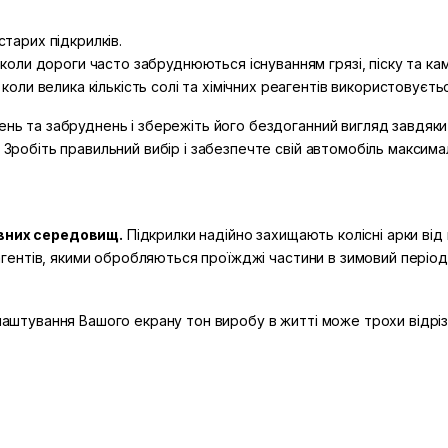
тарих підкрилків.
 коли дороги часто забруднюються існуванням грязі, піску та кам
коли велика кількість солі та хімічних реагентів використовуєть
ень та забруднень і збережіть його бездоганний вигляд завдяки 
. Зробіть правильний вибір і забезпечте свій автомобіль максим
ивних середовищ.
Підкрилки надійно захищають колісні арки від
реагентів, якими обробляються проїжджі частини в зимовий період
алаштування Вашого екрану тон виробу в житті може трохи відрізн