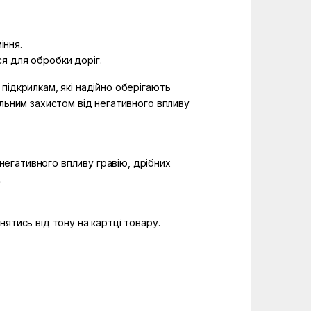
іння.
ся для обробки доріг.
підкрилкам, які надійно оберігають
альним захистом від негативного впливу
 негативного впливу гравію, дрібних
.
ятись від тону на картці товару.