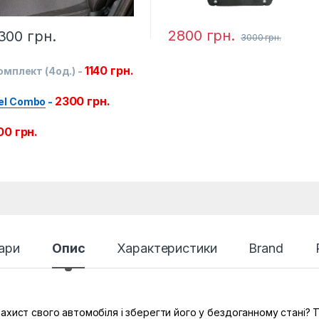
2800
грн.
300
грн.
3000
грн.
1140
грн.
омплект (4од.)
-
2300
грн.
el Combo
-
00
грн.
ари
Опис
Характеристики
Brand
хист свого автомобіля і зберегти його у бездоганному стані? То