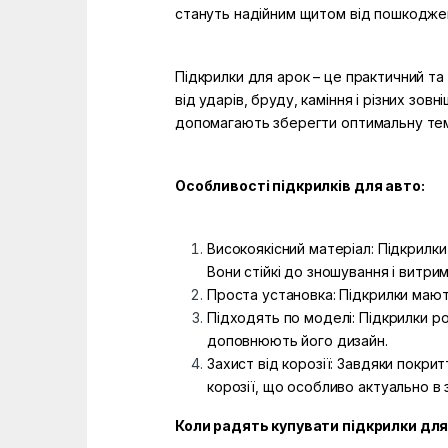
стануть надійним щитом від пошкодже
Підкрилки для арок – це практичний та
від ударів, бруду, каміння і різних зо
допомагають зберегти оптимальну темп
Особливості підкрилків для авто:
Високоякісний матеріал: Підкрилки 
Вони стійкі до зношування і витр
Проста установка: Підкрилки мають
Підходять по моделі: Підкрилки ро
доповнюють його дизайн.
Захист від корозії: Завдяки покри
корозії, що особливо актуально в 
Коли радять купувати підкрилки для