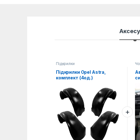
Аксес
Підкрилки
Чо
Підкрилки Opel Astra,
Ав
комплект (4од.)
с