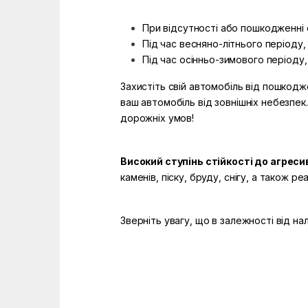
При відсутності або пошкодженні с
Під час весняно-літнього періоду,
Під час осінньо-зимового періоду, 
Захистіть свій автомобіль від пошкодж
ваш автомобіль від зовнішніх небезпек
дорожніх умов!
Високий ступінь стійкості до агрес
каменів, піску, бруду, снігу, а також 
Зверніть увагу, що в залежності від н