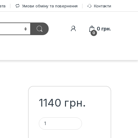
ата
Умови обміну та повернення
Контакти
0
грн.
0
1140
грн.
Підкрилки Opel Astra, комплект (4од.) кількість