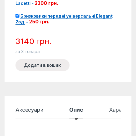
2300
грн.
Lacetti
-
Бризковики передні універсальні Elegant
250
грн.
2од.
-
3140
грн.
за
3
товара
Додати в кошик
Аксесуари
Опис
Характер