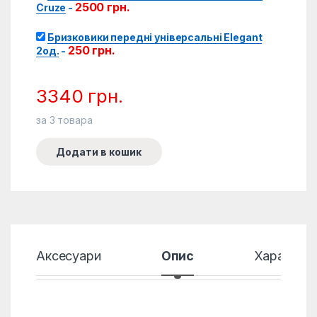
2500
грн.
Cruze
-
Бризковики передні універсальні Elegant
250
грн.
2од.
-
3340
грн.
за
3
товара
Додати в кошик
Аксесуари
Опис
Характер