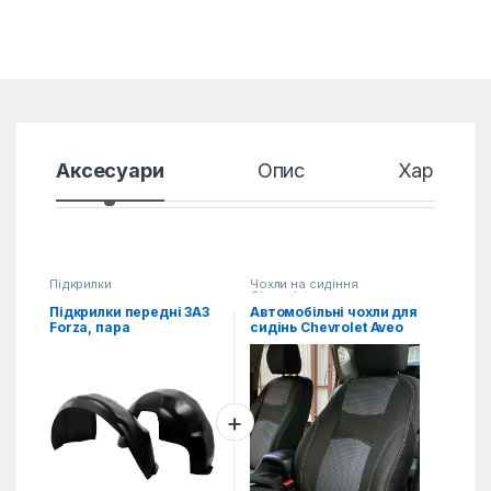
Аксесуари
Опис
Характер
Підкрилки
Чохли на сидіння
Chevrolet
Підкрилки передні ЗАЗ
Автомобільні чохли для
Forza, пара
сидінь Chevrolet Aveo
(2002-2011)