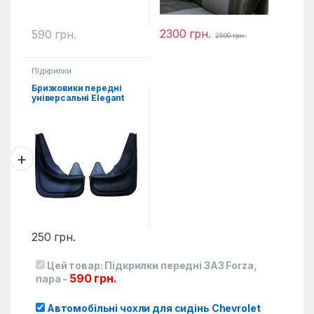
2300
грн.
590
грн.
2500
грн.
Підкрилки
Бризковики передні
універсальні Elegant
2од.
250
грн.
Цей товар:
Підкрилки передні ЗАЗ Forza,
590
грн.
пара
-
Автомобільні чохли для сидінь Chevrolet