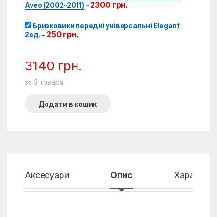
2300
грн.
Aveo (2002-2011)
-
Бризковики передні універсальні Elegant
250
грн.
2од.
-
3140
грн.
за
3
товара
Додати в кошик
Аксесуари
Опис
Характер