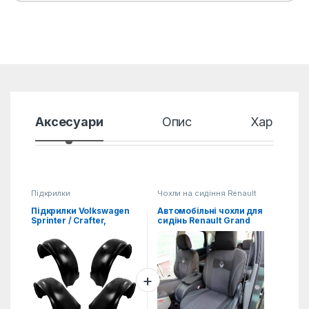
Аксесуари
Опис
Характер
Підкрилки
Чохли на сидіння Renault
Підкрилки Volkswagen
Автомобільні чохли для
Sprinter / Crafter,
сидінь Renault Grand
комплект (4од.)
Scenic