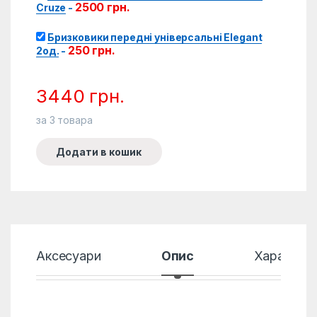
2500
грн.
Cruze
-
Бризковики передні універсальні Elegant
250
грн.
2од.
-
3440
грн.
за
3
товара
Додати в кошик
Аксесуари
Опис
Характер