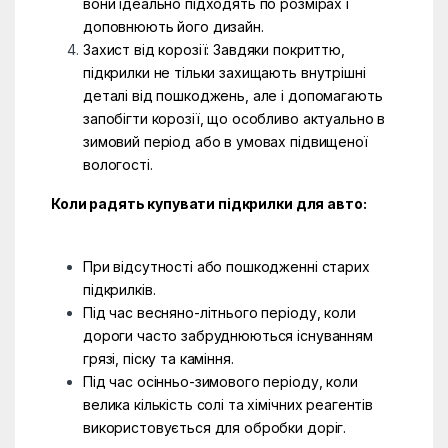
вони ідеально підходять по розмірах і
доповнюють його дизайн.
Захист від корозії: Завдяки покриттю,
підкрилки не тільки захищають внутрішні
деталі від пошкоджень, але і допомагають
запобігти корозії, що особливо актуально в
зимовий період або в умовах підвищеної
вологості.
Коли радять купувати підкрилки для авто:
При відсутності або пошкодженні старих
підкрилків.
Під час весняно-літнього періоду, коли
дороги часто забруднюються існуванням
грязі, піску та каміння.
Під час осінньо-зимового періоду, коли
велика кількість солі та хімічних реагентів
використовується для обробки доріг.