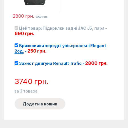
2800
грн.
3000
грн.
Цей товар:
Підкрилки задні JAC J5, пара
-
690
грн.
Бризковики передні універсальні Elegant
250
грн.
2од.
-
2800
грн.
Захист двигуна Renault Trafic
-
3740
грн.
за
3
товара
Додати в кошик