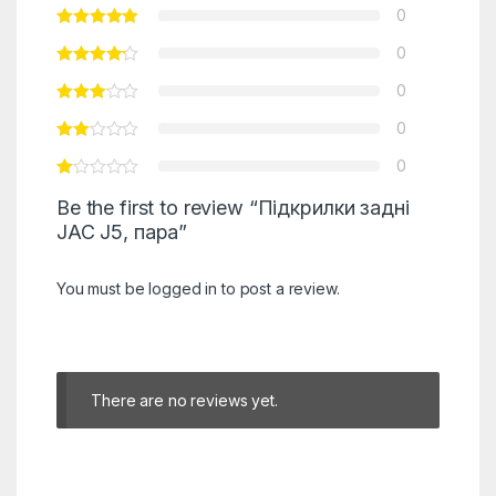
0
0
0
0
0
Be the first to review “Підкрилки задні
JAC J5, пара”
You must be
logged in
to post a review.
There are no reviews yet.