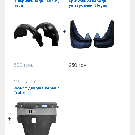
Підкрилки задні JAC J5,
Бризковики передні
пара
універсальні Elegant
2од.
690
грн.
250
грн.
Захист двигуна
Захист двигуна Renault
Trafic