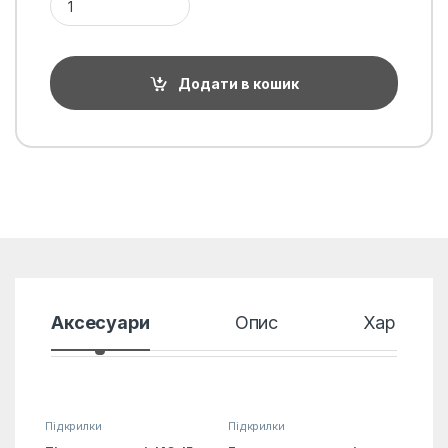
Додати в кошик
Аксесуари
Опис
Характер
Підкрилки
Підкрилки