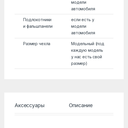
модели
автомобиля
Подлокотники
если есть у
и фальшпанели
модели
автомобиля
Размер чехла
Модельный (под
каждую модель
у нас есть свой
размер)
Аксессуары
Описание
Хар