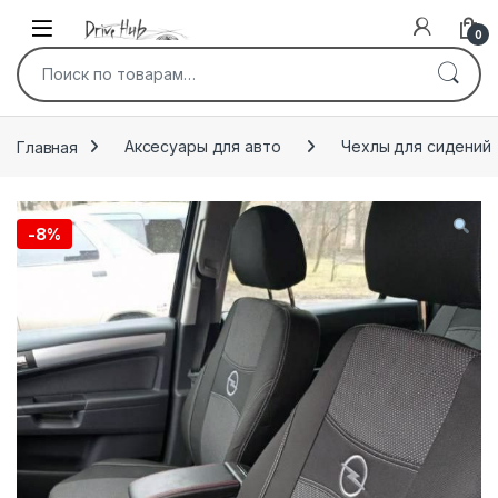
Перейти к навигации
перейти к содержанию
0
Искать:
Главная
Аксесуары для авто
Чехлы для сидений
-
8%