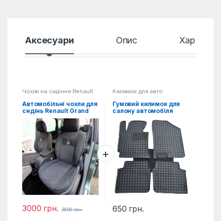
Аксесуари
Опис
Характер
Чохли на сидіння Renault
Килимки для авто
Автомобільні чохли для
Гумовий килимок для
сидінь Renault Grand
салону автомобіля
Scenic (на 7 місць)
універсальний
3000
грн.
650
грн.
3500
грн.