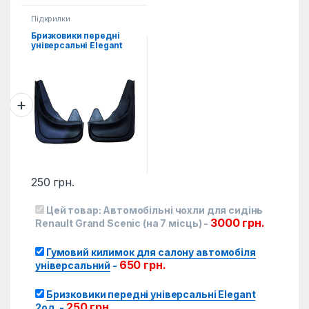
Підкрилки
Бризковики передні
універсальні Elegant
2од.
250
грн.
Цей товар:
Автомобільні чохли для сидінь
3000
грн.
Renault Grand Scenic (на 7 місць)
-
Гумовий килимок для салону автомобіля
650
грн.
універсальний
-
Бризковики передні універсальні Elegant
250
грн.
2од.
-