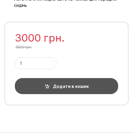
сидінь
3000
грн.
3500
грн.
Автомобільні чохли для сидінь Renault Grand Scenic (на 7 м
Додати в кошик