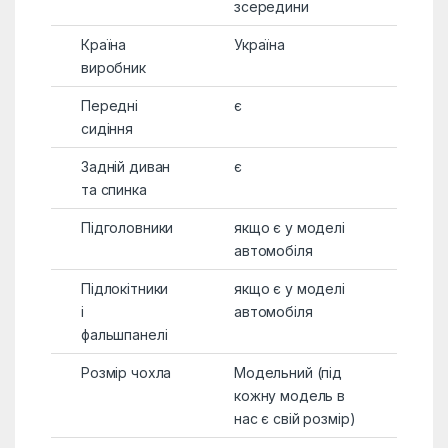
зсередини
Країна
Україна
виробник
Передні
є
сидіння
Задній диван
є
та спинка
Підголовники
якщо є у моделі
автомобіля
Підлокітники
якщо є у моделі
і
автомобіля
фальшпанелі
Розмір чохла
Модельний (під
кожну модель в
нас є свій розмір)