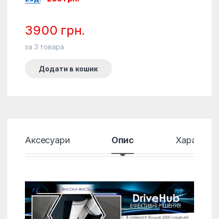
3900
грн.
за
3
товара
Додати в кошик
Аксесуари
Опис
Характер