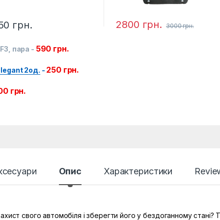
2800
грн.
50
грн.
3000
грн.
590
грн.
F3, пара
-
250
грн.
legant 2од.
-
00
грн.
ксесуари
Опис
Характеристики
Revie
хист свого автомобіля і зберегти його у бездоганному стані? То