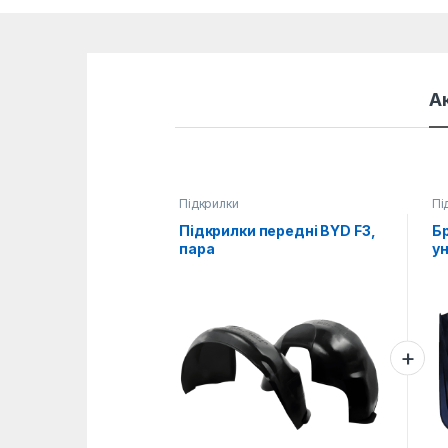
А
Підкрилки
Пі
Підкрилки передні BYD F3,
Б
пара
ун