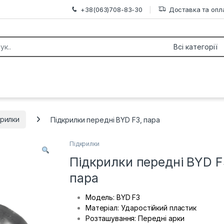
+38(063)708-83-30
Доставка та опл
or:
крилки
Підкрилки передні BYD F3, пара
Підкрилки
Підкрилки передні BYD F
пара
Модель: BYD F3
Матеріал: Ударостійкий пластик
Розташування: Передні арки