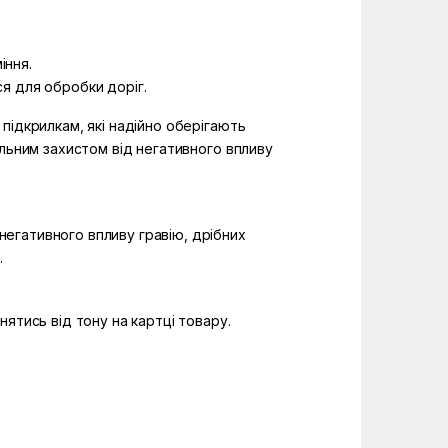
іння.
ся для обробки доріг.
підкрилкам, які надійно оберігають
альним захистом від негативного впливу
 негативного впливу гравію, дрібних
.
ятись від тону на картці товару.