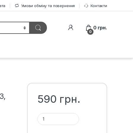
ата
Умови обміну та повернення
Контакти
0
грн.
0
3,
590
грн.
Підкрилки передні BYD F3, пара кількість