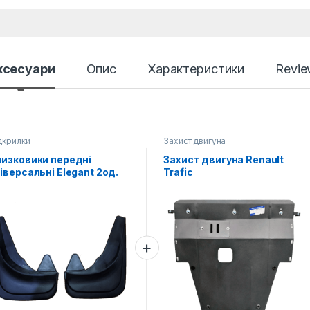
ксесуари
Опис
Характеристики
Revie
дкрилки
Захист двигуна
ризковики передні
Захист двигуна Renault
іверсальні Elegant 2од.
Trafic