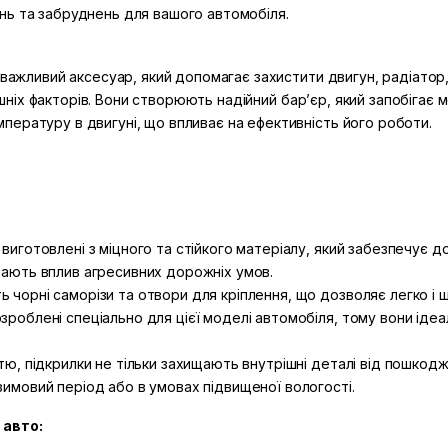
нь та забруднень для вашого автомобіля.
 важливий аксесуар, який допомагає захистити двигун, радіатор,
внішніх факторів. Вони створюють надійний бар’єр, який запобіг
ературу в двигуні, що впливає на ефективність його роботи.
виготовлені з міцного та стійкого матеріалу, який забезпечує до
имають вплив агресивних дорожніх умов.
 чорні саморізи та отвори для кріплення, що дозволяє легко і ш
зроблені спеціально для цієї моделі автомобіля, тому вони ідеа
ттю, підкрилки не тільки захищають внутрішні деталі від пошкод
зимовий період або в умовах підвищеної вологості.
 авто: