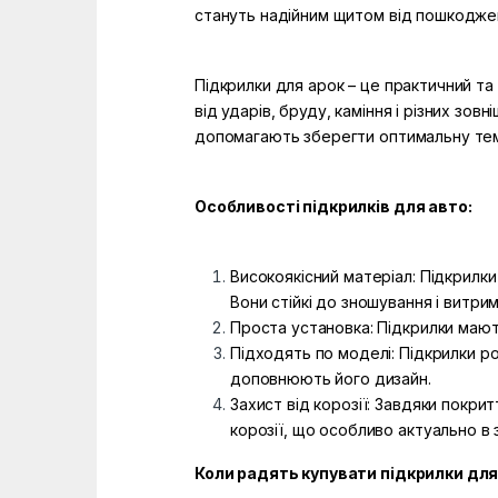
стануть надійним щитом від пошкодже
Підкрилки для арок – це практичний та
від ударів, бруду, каміння і різних зо
допомагають зберегти оптимальну темп
Особливості підкрилків для авто:
Високоякісний матеріал: Підкрилки 
Вони стійкі до зношування і витр
Проста установка: Підкрилки мають
Підходять по моделі: Підкрилки ро
доповнюють його дизайн.
Захист від корозії: Завдяки покри
корозії, що особливо актуально в 
Коли радять купувати підкрилки для