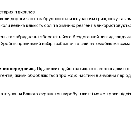
тарих підкрилків.
 коли дороги часто забруднюються існуванням грязі, піску та кам
коли велика кількість солі та хімічних реагентів використовуєть
ень та забруднень і збережіть його бездоганний вигляд завдяки 
. Зробіть правильний вибір і забезпечте свій автомобіль максим
ивних середовищ.
Підкрилки надійно захищають колісні арки від
реагентів, якими обробляються проїжджі частини в зимовий період
алаштування Вашого екрану тон виробу в житті може трохи відрізн