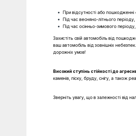
При відсутності або пошкодженні с
Під час весняно-літнього періоду,
Під час осінньо-зимового періоду, 
Захистіть свій автомобіль від пошкодж
ваш автомобіль від зовнішніх небезпек
дорожніх умов!
Високий ступінь стійкості до агрес
каменів, піску, бруду, снігу, а також 
Зверніть увагу, що в залежності від н