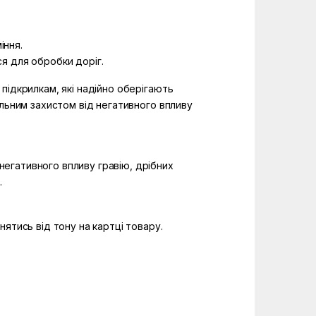
іння.
ся для обробки доріг.
підкрилкам, які надійно оберігають
альним захистом від негативного впливу
 негативного впливу гравію, дрібних
.
ятись від тону на картці товару.