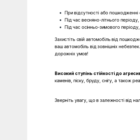
При відсутності або пошкодженні с
Під час весняно-літнього періоду,
Під час осінньо-зимового періоду, 
Захистіть свій автомобіль від пошкодж
ваш автомобіль від зовнішніх небезпек
дорожніх умов!
Високий ступінь стійкості до агрес
каменів, піску, бруду, снігу, а також 
Зверніть увагу, що в залежності від н