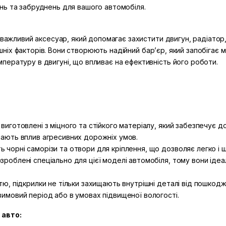
нь та забруднень для вашого автомобіля.
 важливий аксесуар, який допомагає захистити двигун, радіатор,
внішніх факторів. Вони створюють надійний бар’єр, який запобіг
ературу в двигуні, що впливає на ефективність його роботи.
виготовлені з міцного та стійкого матеріалу, який забезпечує до
имають вплив агресивних дорожніх умов.
 чорні саморізи та отвори для кріплення, що дозволяє легко і ш
зроблені спеціально для цієї моделі автомобіля, тому вони ідеа
ттю, підкрилки не тільки захищають внутрішні деталі від пошкод
зимовий період або в умовах підвищеної вологості.
 авто: