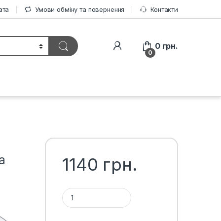
ата
Умови обміну та повернення
Контакти
0
грн.
0
a
1140
грн.
Підкрилки ВАЗ 11183/ Lada Kalina, комплект (4од.