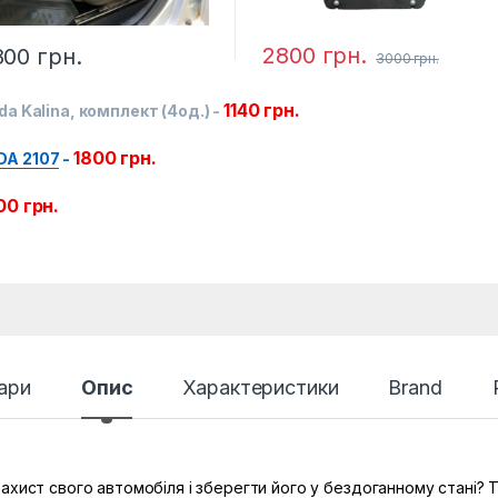
2800
грн.
800
грн.
3000
грн.
1140
грн.
da Kalina, комплект (4од.)
-
1800
грн.
DA 2107
-
00
грн.
ари
Опис
Характеристики
Brand
хист свого автомобіля і зберегти його у бездоганному стані? То