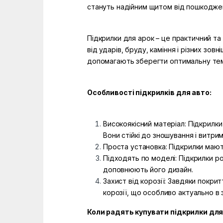
стануть надійним щитом від пошкодже
Підкрилки для арок – це практичний та
від ударів, бруду, каміння і різних зо
допомагають зберегти оптимальну темп
Особливості підкрилків для авто:
Високоякісний матеріал: Підкрилки 
Вони стійкі до зношування і витр
Проста установка: Підкрилки мають
Підходять по моделі: Підкрилки ро
доповнюють його дизайн.
Захист від корозії: Завдяки покри
корозії, що особливо актуально в 
Коли радять купувати підкрилки для