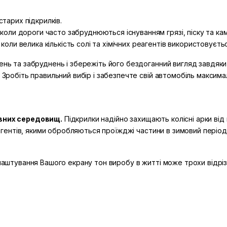
тарих підкрилків.
 коли дороги часто забруднюються існуванням грязі, піску та кам
коли велика кількість солі та хімічних реагентів використовуєть
ень та забруднень і збережіть його бездоганний вигляд завдяки 
. Зробіть правильний вибір і забезпечте свій автомобіль максим
ивних середовищ.
Підкрилки надійно захищають колісні арки від
реагентів, якими обробляються проїжджі частини в зимовий період
алаштування Вашого екрану тон виробу в житті може трохи відрізн