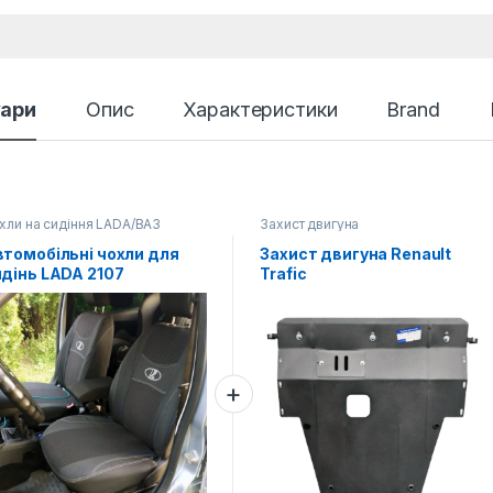
уари
Опис
Характеристики
Brand
хли на сидіння LADA/ВАЗ
Захист двигуна
томобільні чохли для
Захист двигуна Renault
дінь LADA 2107
Trafic