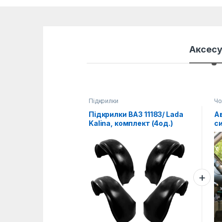
Аксес
Підкрилки
Чо
Підкрилки ВАЗ 11183/ Lada
Ав
Kalina, комплект (4од.)
си