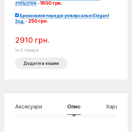
1600
грн.
2105/2106
-
Бризковики передні універсальні Elegant
250
грн.
2од.
-
2910
грн.
за
3
товара
Додати в кошик
Аксесуари
Опис
Характер