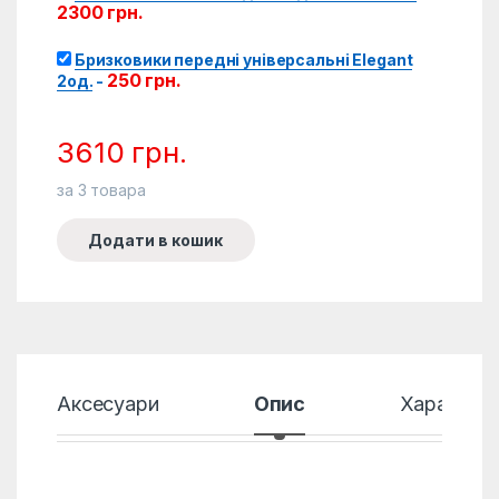
2300
грн.
Бризковики передні універсальні Elegant
250
грн.
2од.
-
3610
грн.
за
3
товара
Додати в кошик
Аксесуари
Опис
Характер