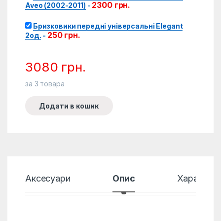
2300
грн.
Aveo (2002-2011)
-
Бризковики передні універсальні Elegant
250
грн.
2од.
-
3080
грн.
за
3
товара
Додати в кошик
Аксесуари
Опис
Характер