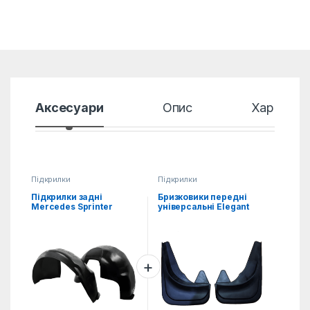
Аксесуари
Опис
Характер
Підкрилки
Підкрилки
Підкрилки задні
Бризковики передні
Mercedes Sprinter
універсальні Elegant
(2006-2013), пара
2од.