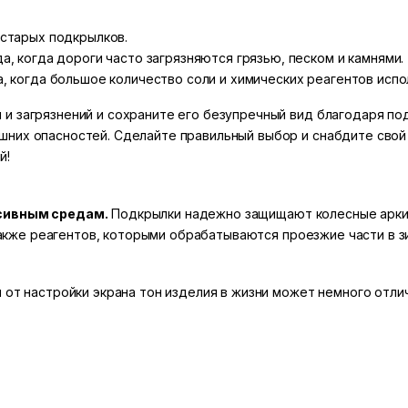
 старых подкрылков.
, когда дороги часто загрязняются грязью, песком и камнями.
, когда большое количество соли и химических реагентов испо
и загрязнений и сохраните его безупречный вид благодаря п
шних опасностей. Сделайте правильный выбор и снабдите свой
й!
ссивным средам.
Подкрылки надежно защищают колесные арки о
а также реагентов, которыми обрабатываются проезжие части в з
 от настройки экрана тон изделия в жизни может немного отлич