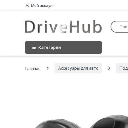
Перейти к навигации
перейти к содержанию
Мой аккаунт
Искать:
Категории
Главная
Аксесуары для авто
Под