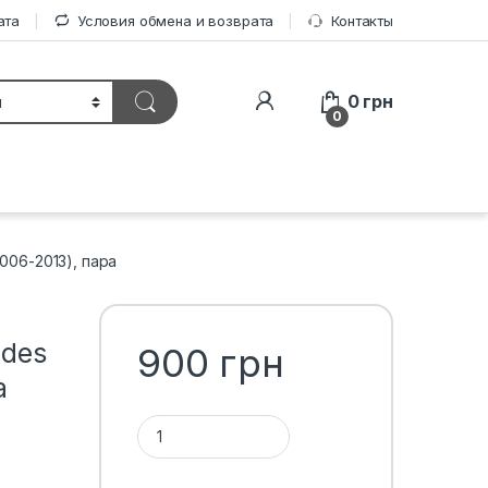
ата
Условия обмена и возврата
Контакты
0
грн
0
006-2013), пара
edes
900
грн
а
Количество 1ТП1Т