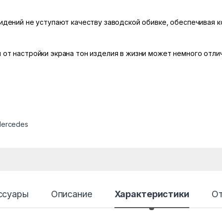
сидений не уступают качеству заводской обивке, обеспечивая 
 от настройки экрана тон изделия в жизни может немного отлич
Mercedes
ссуары
Описание
Характеристики
О