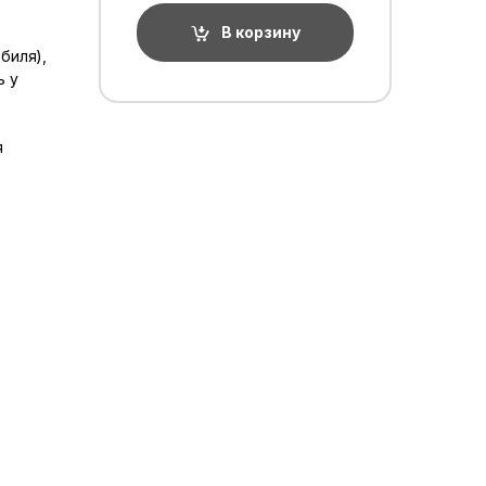
В корзину
биля),
ь у
я