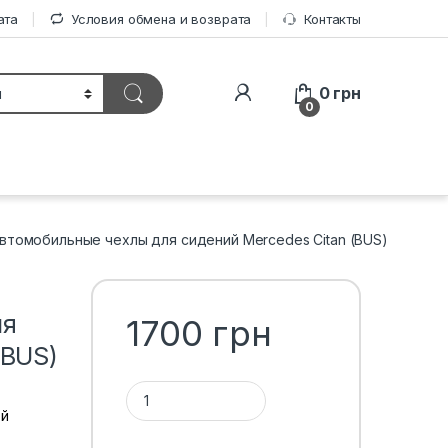
ата
Условия обмена и возврата
Контакты
0
грн
0
втомобильные чехлы для сидений Mercedes Citan (BUS)
ля
1700
грн
(BUS)
Количество 1ТП1Т
ой