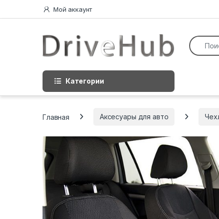
Перейти к навигации
перейти к содержанию
Мой аккаунт
Искать:
Категории
Главная
Аксесуары для авто
Чех