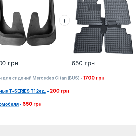
00
грн
650
грн
1700
грн
для сидений Mercedes Citan (BUS)
-
200
грн
ые Т-SERIES T1 2ед.
-
650
грн
томобиля
-