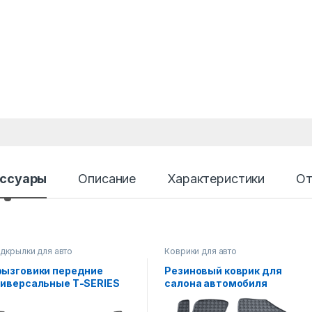
ссуары
Описание
Характеристики
От
дкрылки для авто
Коврики для авто
рызговики передние
Резиновый коврик для
ниверсальные Т-SERIES
салона автомобиля
 2ед.