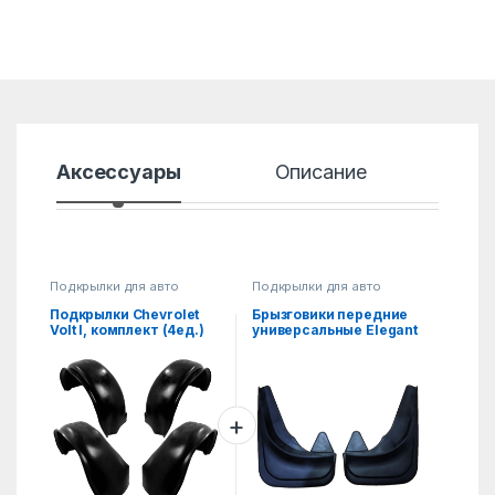
Аксессуары
Описание
Хар
Подкрылки для авто
Подкрылки для авто
Подкрылки Chevrolet
Брызговики передние
Volt I, комплект (4ед.)
универсальные Elegant
2ед.