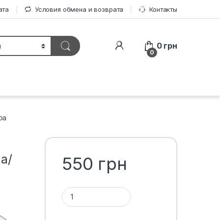
ата
Условия обмена и возврата
Контакты
0
грн
0
ра
a/
550
грн
Количество 1ТП1Т