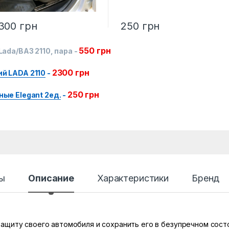
300
грн
250
грн
550
грн
ada/ВАЗ 2110, пара
-
2300
грн
й LADA 2110
-
250
грн
ые Elegant 2ед.
-
ы
Описание
Характеристики
Бренд
ащиту своего автомобиля и сохранить его в безупречном сос