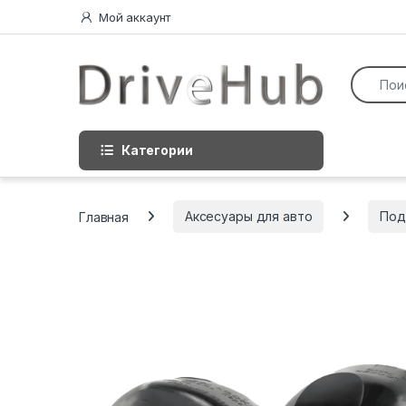
Перейти к навигации
перейти к содержанию
Мой аккаунт
Искать:
Категории
Главная
Аксесуары для авто
Под