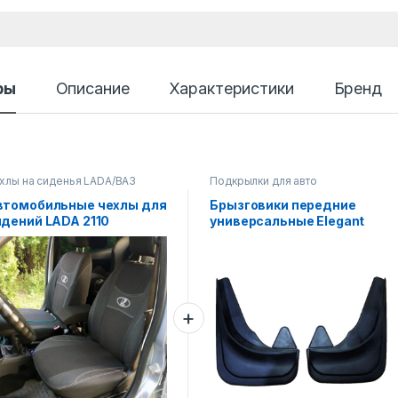
ры
Описание
Характеристики
Бренд
хлы на сиденья LADA/ВАЗ
Подкрылки для авто
втомобильные чехлы для
Брызговики передние
идений LADA 2110
универсальные Elegant
2ед.