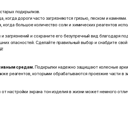
 старых подкрылков.
, когда дороги часто загрязняются грязью, песком и камнями.
, когда большое количество соли и химических реагентов испо
и загрязнений и сохраните его безупречный вид благодаря п
шних опасностей. Сделайте правильный выбор и снабдите свой
й!
ссивным средам.
Подкрылки надежно защищают колесные арки о
а также реагентов, которыми обрабатываются проезжие части в з
 от настройки экрана тон изделия в жизни может немного отлич