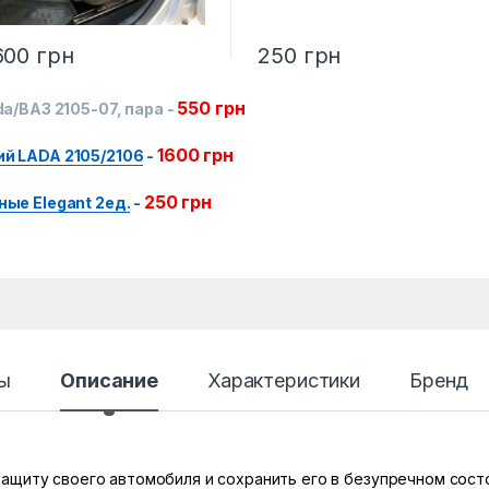
600
грн
250
грн
550
грн
a/ВАЗ 2105-07, пара
-
1600
грн
й LADA 2105/2106
-
250
грн
ые Elegant 2ед.
-
ы
Описание
Характеристики
Бренд
ащиту своего автомобиля и сохранить его в безупречном сос