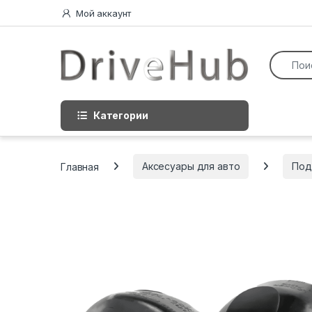
Перейти к навигации
перейти к содержанию
Мой аккаунт
Искать:
Категории
Главная
Аксесуары для авто
Под