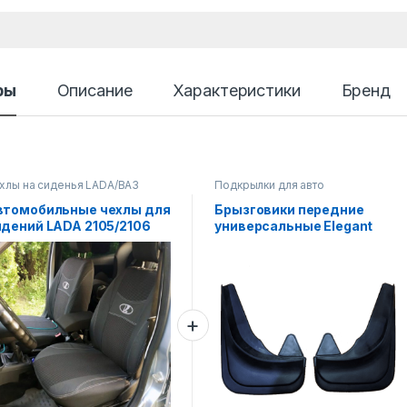
ры
Описание
Характеристики
Бренд
хлы на сиденья LADA/ВАЗ
Подкрылки для авто
втомобильные чехлы для
Брызговики передние
идений LADA 2105/2106
универсальные Elegant
2ед.