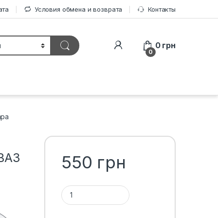
ата
Условия обмена и возврата
Контакты
0
грн
0
ара
ВАЗ
550
грн
Количество 1ТП1Т