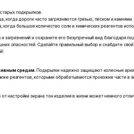
 старых подкрылков.
, когда дороги часто загрязняются грязью, песком и камнями.
, когда большое количество соли и химических реагентов испо
и загрязнений и сохраните его безупречный вид благодаря п
шних опасностей. Сделайте правильный выбор и снабдите свой
й!
ссивным средам.
Подкрылки надежно защищают колесные арки о
а также реагентов, которыми обрабатываются проезжие части в з
 от настройки экрана тон изделия в жизни может немного отлич