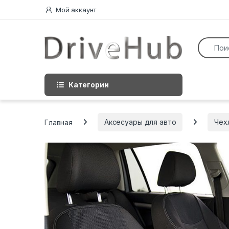
Перейти к навигации
перейти к содержанию
Мой аккаунт
Искать:
Категории
Главная
Аксесуары для авто
Чех