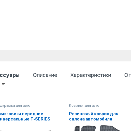
ссуары
Описание
Характеристики
От
дкрылки для авто
Коврики для авто
рызговики передние
Резиновый коврик для
ниверсальные Т-SERIES
салона автомобиля
 2ед.