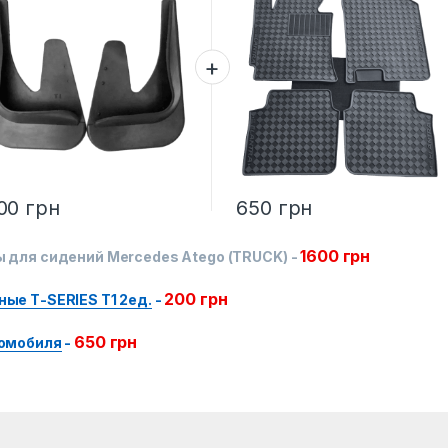
00
грн
650
грн
1600
грн
 для сидений Mercedes Atego (TRUCK)
-
200
грн
ые Т-SERIES T1 2ед.
-
650
грн
томобиля
-