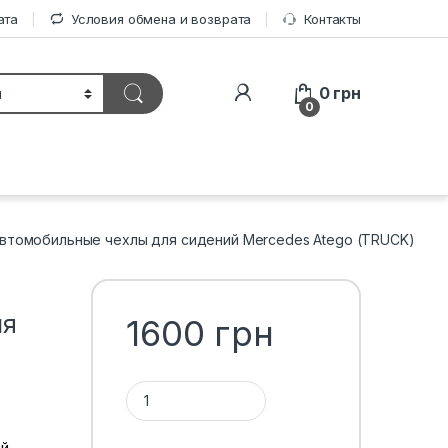
ата
Условия обмена и возврата
Контакты
0
грн
0
втомобильные чехлы для сидений Mercedes Atego (TRUCK)
ля
1600
грн
Количество 1ТП1Т
ой