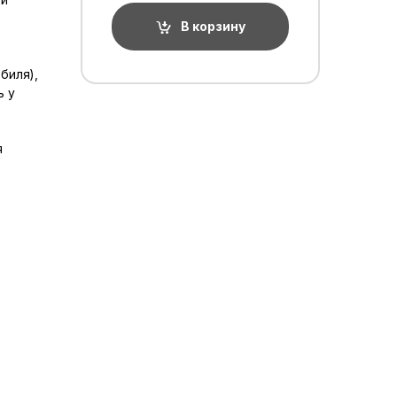
В корзину
биля),
ь у
я