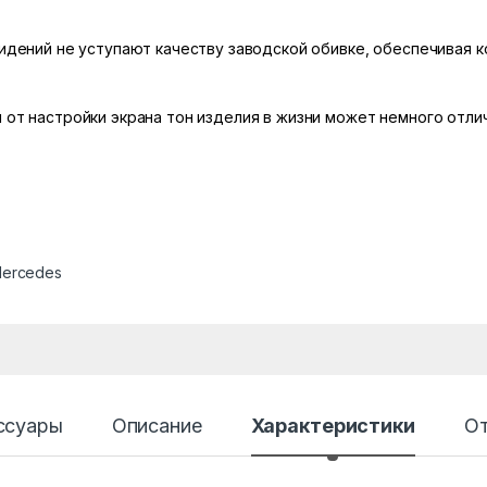
сидений не уступают качеству заводской обивке, обеспечивая 
 от настройки экрана тон изделия в жизни может немного отлич
Mercedes
ссуары
Описание
Характеристики
О